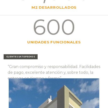
M2 DESARROLLADOS
600
UNIDADES FUNCIONALES
CLIENTES SATISFECHOS
“Gran compromiso y responsabilidad. Facilidades
de pago, excelente atención y, sobre todo, la
entrega en tiempo y forma”.
Osvaldo
Álamos V Santa Rosa